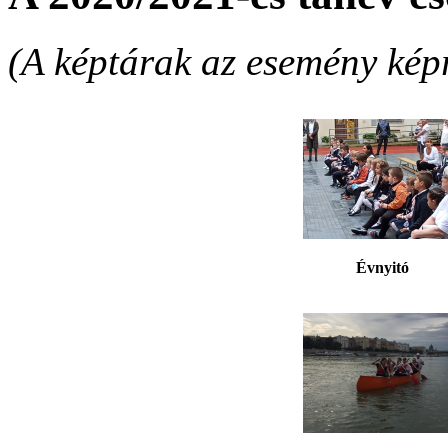
(A képtárak az esemény képr
Évnyitó