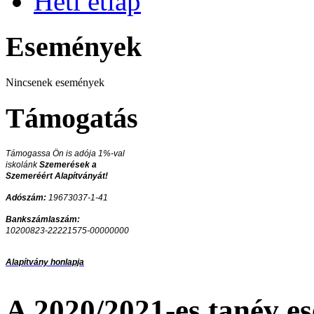
Heti étlap
Események
Nincsenek események
Támogatás
Támogassa Ön is adója 1%-val
iskolánk
Szemerések a
Szemeréért Alapítványát!
Adószám:
19673037-1-41
Bankszámlaszám:
10200823-22221575-00000000
Alapítvány honlapja
A 2020/2021-es tanév e