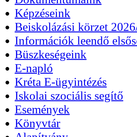
Képzéseink
Beiskolázási körzet 202
Információk leendő első
Büszkeségeink
E-napló
Kréta E-ügyintézés
Iskolai szociális segítő
Események
Könyvtár
Alapítvány