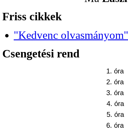
Friss cikkek
"Kedvenc olvasmányom" 
Csengetési rend
1. óra
2. óra
3. óra
4. óra
5. óra
6. óra