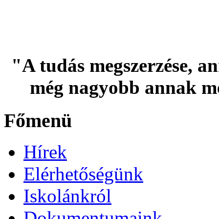
"A tudás megszerzése, an
még nagyobb annak me
Főmenü
Hírek
Elérhetőségünk
Iskolánkról
Dokumentumaink