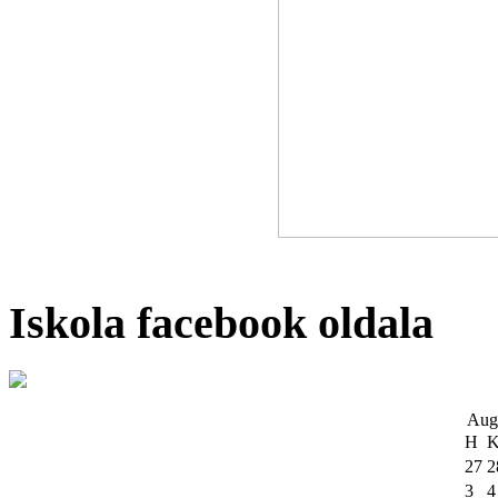
Iskola facebook oldala
Aug
H
27
2
3
4