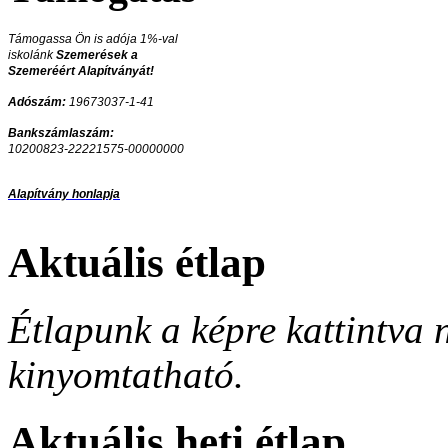
Támogassa Ön is adója 1%-val
iskolánk
Szemerések a
Szemeréért Alapítványát!
Adószám:
19673037-1-41
Bankszámlaszám:
10200823-22221575-00000000
Alapítvány honlapja
Aktuális étlap
Étlapunk a képre kattintva 
kinyomtatható.
Aktuális heti étlap