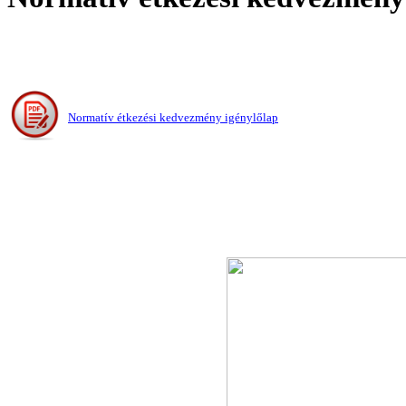
Normatív étkezési kedvezmény igénylőlap