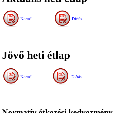
Normál
Diétás
Jövő heti étlap
Normál
Diétás
Normatív étkezési kedvezmény 