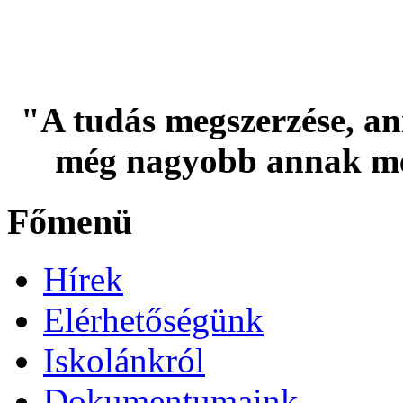
"A tudás megszerzése, an
még nagyobb annak me
Főmenü
Hírek
Elérhetőségünk
Iskolánkról
Dokumentumaink