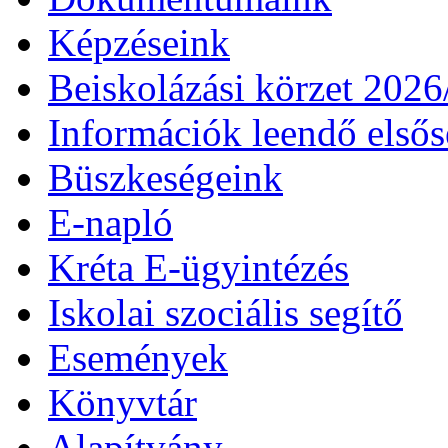
Képzéseink
Beiskolázási körzet 202
Információk leendő első
Büszkeségeink
E-napló
Kréta E-ügyintézés
Iskolai szociális segítő
Események
Könyvtár
Alapítvány