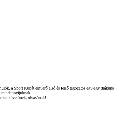
nulók, a Sport Kupát elnyerő alsó és felső tagozatos egy-egy diákunk.
nk mindannyijuknak!
nkat követőnek, olvasónak!