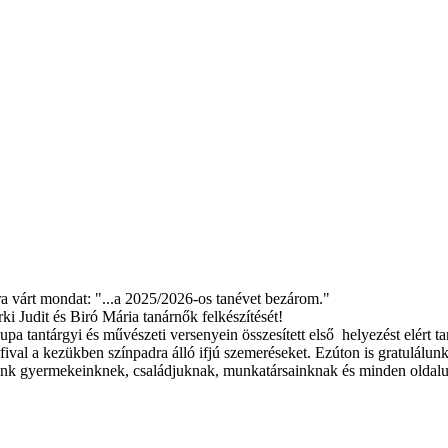
ra várt mondat: "...a 2025/2026-os tanévet bezárom."
i Judit és Biró Mária tanárnők felkészítését!
 tantárgyi és művészeti versenyein összesített első helyezést elért ta
val a kezükben színpadra álló ifjú szemeréseket. Ezúton is gratulálu
nk gyermekeinknek, családjuknak, munkatársainknak és minden oldalu