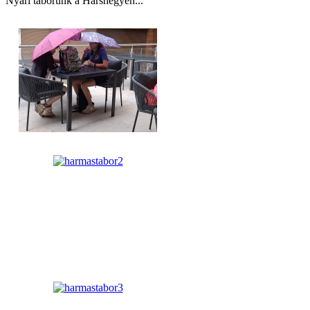
Nyári táborunk a Hárshegyen...