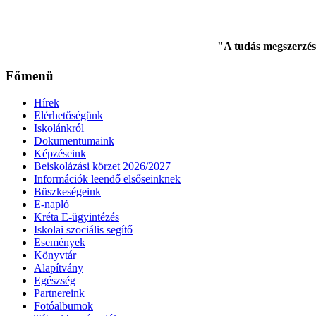
"A tudás megszerzés
Főmenü
Hírek
Elérhetőségünk
Iskolánkról
Dokumentumaink
Képzéseink
Beiskolázási körzet 2026/2027
Információk leendő elsőseinknek
Büszkeségeink
E-napló
Kréta E-ügyintézés
Iskolai szociális segítő
Események
Könyvtár
Alapítvány
Egészség
Partnereink
Fotóalbumok