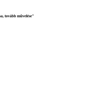
sa, tovább mûvelése"