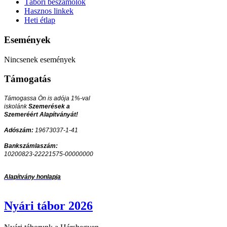
Tábori beszámolók
Hasznos linkek
Heti étlap
Események
Nincsenek események
Támogatás
Támogassa Ön is adója 1%-val
iskolánk
Szemerések a
Szemeréért Alapítványát!
Adószám:
19673037-1-41
Bankszámlaszám:
10200823-22221575-00000000
Alapítvány honlapja
Nyári tábor 2026