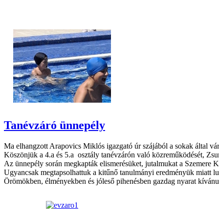
Tanévzáró ünnepély
Ma elhangzott Arapovics Miklós igazgató úr szájából a sokak által vá
Köszönjük a 4.a és 5.a osztály tanévzárón való közreműködését, Zsurk
Az ünnepély során megkapták elismerésüket, jutalmukat a Szemere Kupa
Ugyancsak megtapsolhattuk a kitűnő tanulmányi eredményük miatt lufi
Örömökben, élményekben és jóleső pihenésben gazdag nyarat kívánu