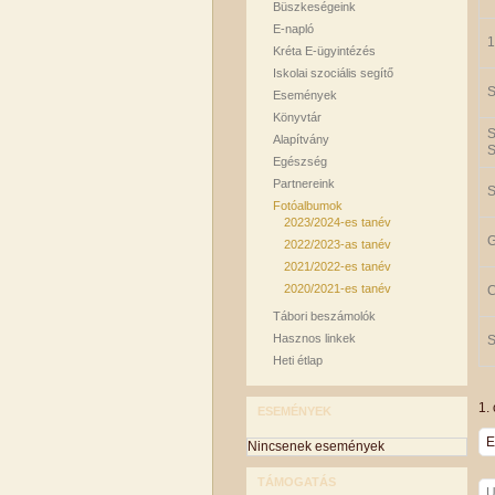
Büszkeségeink
E-napló
1
Kréta E-ügyintézés
Iskolai szociális segítő
S
Események
Könyvtár
S
Alapítvány
S
Egészség
Partnereink
S
Fotóalbumok
2023/2024-es tanév
G
2022/2023-as tanév
2021/2022-es tanév
2020/2021-es tanév
C
Tábori beszámolók
Hasznos linkek
S
Heti étlap
1. 
ESEMÉNYEK
E
Nincsenek események
TÁMOGATÁS
U