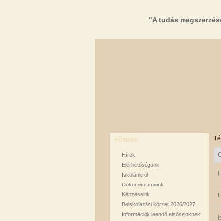
"A tudás megszerzés
Té
FŐMENÜ
Hírek
Elérhetőségünk
H
Iskolánkról
Dokumentumaink
Képzéseink
L
Beiskolázási körzet 2026/2027
Információk leendő elsőseinknek
I