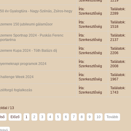
Szerkesztőség
1219
Írta:
Találatok:
50 év Gyalogtúra - Nagy-Szénás, Zsíros-hegy
Szerkesztőség
2289
Írta:
Találatok:
zemere 150 jubileumi gálaműsor
Szerkesztőség
1518
zemere Sportnap 2024 - Puskás Ferenc
Írta:
Találatok:
portaréna
Szerkesztőség
2137
Írta:
Találatok:
zemere Kupa 2024 - Tóth Balázs díj
Szerkesztőség
2206
Írta:
Találatok:
yermeknapi programok 2024
Szerkesztőség
2008
Írta:
Találatok:
hallenge Week 2024
Szerkesztőség
1967
Írta:
Találatok:
zélforgó foglalkozás
Szerkesztőség
1743
oldal / 13
lső
Előző
1
2
3
4
5
6
7
8
9
10
Tovább
tolsó