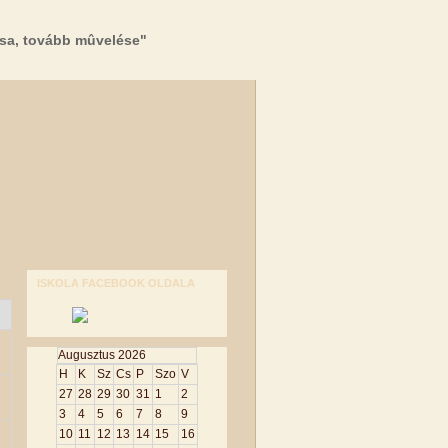
sa, tovább mûvelése"
ISKOLA FACEBOOK OLDALA
Augusztus 2026
H
K
Sz
Cs
P
Szo
V
27
28
29
30
31
1
2
3
4
5
6
7
8
9
10
11
12
13
14
15
16