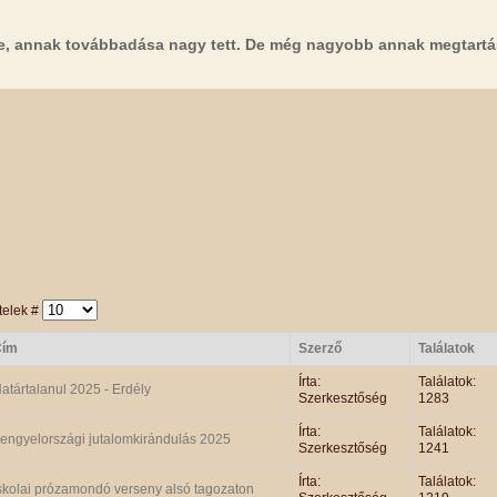
e, annak továbbadása nagy tett. De még nagyobb annak megtartá
telek #
Cím
Szerző
Találatok
Írta:
Találatok:
atártalanul 2025 - Erdély
Szerkesztőség
1283
Írta:
Találatok:
engyelországi jutalomkirándulás 2025
Szerkesztőség
1241
Írta:
Találatok:
skolai prózamondó verseny alsó tagozaton