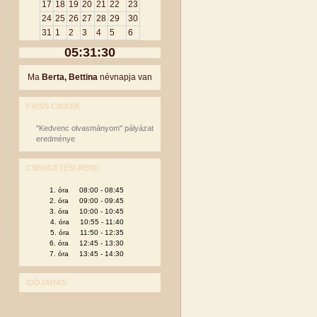
17
18
19
20
21
22
23
24
25
26
27
28
29
30
31
1
2
3
4
5
6
05:31:30
Ma
Berta, Bettina
névnapja van
FRISS CIKKEK
"Kedvenc olvasmányom" pályázat
eredménye
CSENGETÉSI REND
1. óra 08:00 - 08:45
2. óra 09:00 - 09:45
3. óra 10:00 - 10:45
4. óra 10:55 - 11:40
5. óra 11:50 - 12:35
6. óra 12:45 - 13:30
7. óra 13:45 - 14:30
IDŐJÁRÁS