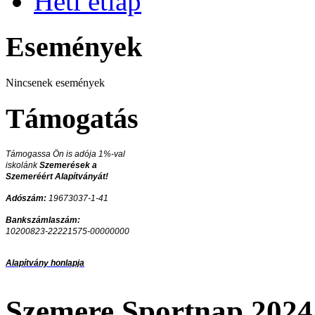
Heti étlap
Események
Nincsenek események
Támogatás
Támogassa Ön is adója 1%-val
iskolánk
Szemerések a
Szemeréért Alapítványát!
Adószám:
19673037-1-41
Bankszámlaszám:
10200823-22221575-00000000
Alapítvány honlapja
Szemere Sportnap 2024 