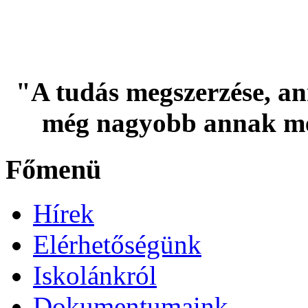
"A tudás megszerzése, an
még nagyobb annak me
Főmenü
Hírek
Elérhetőségünk
Iskolánkról
Dokumentumaink