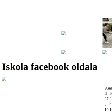
Iskola facebook oldala
Aug
H
27
2
3
4
10
1