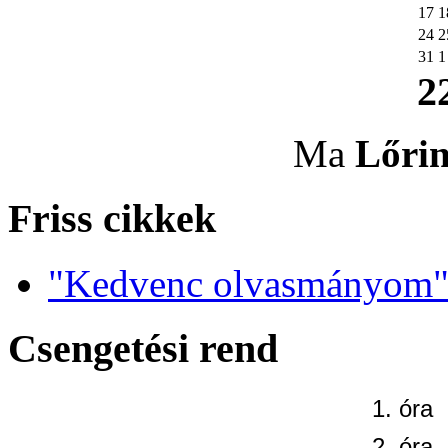
17
1
24
2
31
1
2
Ma
Lőri
Friss cikkek
"Kedvenc olvasmányom" 
Csengetési rend
1. óra
2. óra