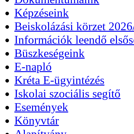
Képzéseink
Beiskolázási körzet 202
Információk leendő első
Büszkeségeink
E-napló
Kréta E-ügyintézés
Iskolai szociális segítő
Események
Könyvtár
Alapítvány