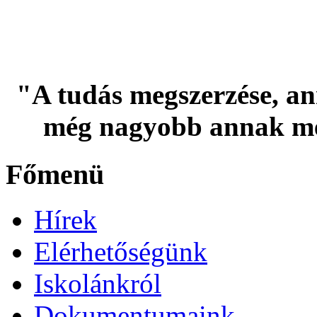
"A tudás megszerzése, an
még nagyobb annak me
Főmenü
Hírek
Elérhetőségünk
Iskolánkról
Dokumentumaink