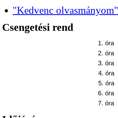
"Kedvenc olvasmányom" 
Csengetési rend
1. óra
2. óra
3. óra
4. óra
5. óra
6. óra
7. óra