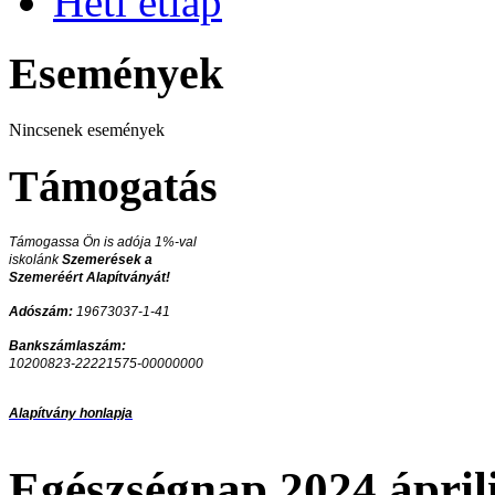
Heti étlap
Események
Nincsenek események
Támogatás
Támogassa Ön is adója 1%-val
iskolánk
Szemerések a
Szemeréért Alapítványát!
Adószám:
19673037-1-41
Bankszámlaszám:
10200823-22221575-00000000
Alapítvány honlapja
Egészségnap 2024 áprili