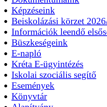
Képzéseink
Beiskolázási körzet 202
Információk leendő első
Büszkeségeink
E-napló
Kréta E-ügyintézés
Iskolai szociális segítő
Események
Könyvtár
Alapítvány