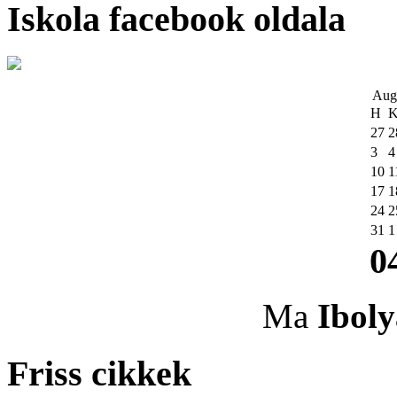
Iskola facebook oldala
Aug
H
27
2
3
4
10
1
17
1
24
2
31
1
0
Ma
Iboly
Friss cikkek