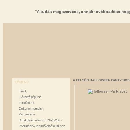
"A tudás megszerzése, annak továbbadása nagy
A FELSŐS HALLOWEEN PARTY 2023
FŐMENÜ
Hírek
Elérhetőségünk
Iskolánkról
Dokumentumaink
Képzéseink
Beiskolázási körzet 2026/2027
Információk leendő elsőseinknek