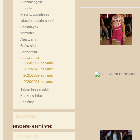
Büszkeségeink
E-napló
Kréta E-ügyintézés
Iskolai szociális segítő
Események
Könyvtár
Alapítvány
Egészség
Partnereink
Fotóalbumok
2023/2024-es tanév
2022/2023-as tanév
2021/2022-es tanév
2020/2021-es tanév
Tábori beszámolók
Hasznos linkek
Heti étlap
ESEMÉNYEK
Nincsenek események
TÁMOGATÁS