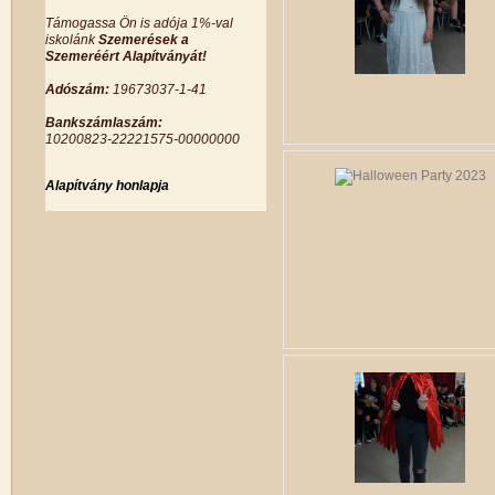
Támogassa Ön is adója 1%-val
iskolánk
Szemerések a
Szemeréért Alapítványát!
Adószám:
19673037-1-41
Bankszámlaszám:
10200823-22221575-00000000
Alapítvány honlapja