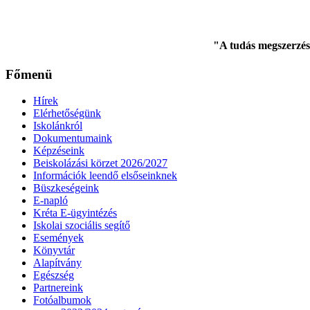
"A tudás megszerzés
Főmenü
Hírek
Elérhetőségünk
Iskolánkról
Dokumentumaink
Képzéseink
Beiskolázási körzet 2026/2027
Információk leendő elsőseinknek
Büszkeségeink
E-napló
Kréta E-ügyintézés
Iskolai szociális segítő
Események
Könyvtár
Alapítvány
Egészség
Partnereink
Fotóalbumok