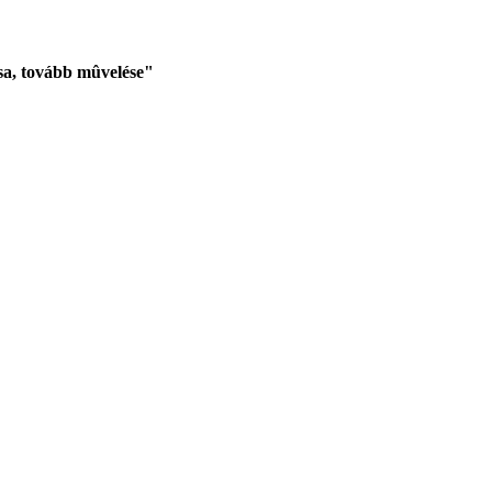
sa, tovább mûvelése"