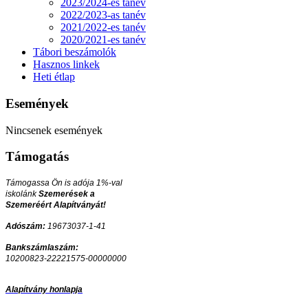
2023/2024-es tanév
2022/2023-as tanév
2021/2022-es tanév
2020/2021-es tanév
Tábori beszámolók
Hasznos linkek
Heti étlap
Események
Nincsenek események
Támogatás
Támogassa Ön is adója 1%-val
iskolánk
Szemerések a
Szemeréért Alapítványát!
Adószám:
19673037-1-41
Bankszámlaszám:
10200823-22221575-00000000
Alapítvány honlapja