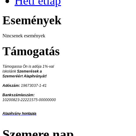
Heti étlap
Események
Nincsenek események
Támogatás
Támogassa Ön is adója 1%-val
iskolánk
Szemerések a
Szemeréért Alapítványát!
Adószám:
19673037-1-41
Bankszámlaszám:
10200823-22221575-00000000
Alapítvány honlapja
Szemere nap