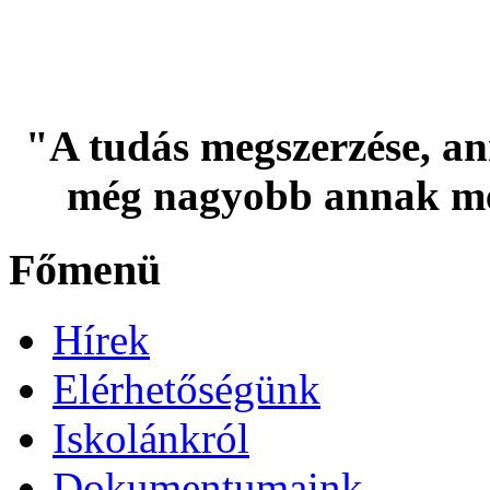
"A tudás megszerzése, an
még nagyobb annak me
Főmenü
Hírek
Elérhetőségünk
Iskolánkról
Dokumentumaink