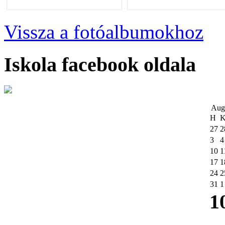
Vissza a fotóalbumokhoz
Iskola facebook oldala
Aug
H
27
2
3
4
10
1
17
1
24
2
31
1
1