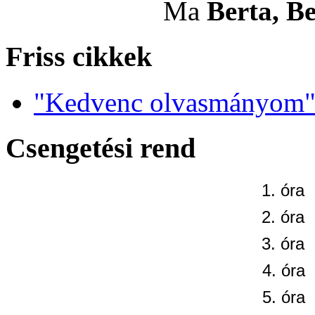
Ma
Berta, Be
Friss cikkek
"Kedvenc olvasmányom" 
Csengetési rend
1. óra
2. óra
3. óra
4. óra
5. óra