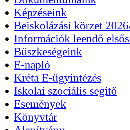
Képzéseink
Beiskolázási körzet 202
Információk leendő első
Büszkeségeink
E-napló
Kréta E-ügyintézés
Iskolai szociális segítő
Események
Könyvtár
Alapítvány