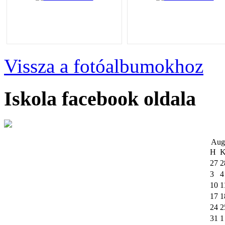
Vissza a fotóalbumokhoz
Iskola facebook oldala
Aug
H
27
2
3
4
10
1
17
1
24
2
31
1