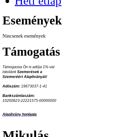
Heti étlap
Események
Nincsenek események
Támogatás
Támogassa Ön is adója 1%-val
iskolánk
Szemerések a
Szemeréért Alapítványát!
Adószám:
19673037-1-41
Bankszámlaszám:
10200823-22221575-00000000
Alapítvány honlapja
Mikulás