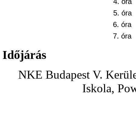
4. óra
5. óra
6. óra
7. óra
Időjárás
NKE Budapest V. Kerület
Iskola, Po