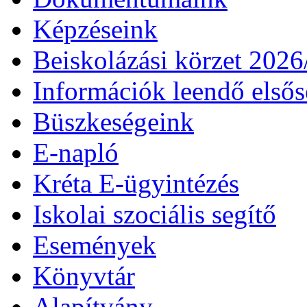
Képzéseink
Beiskolázási körzet 202
Információk leendő első
Büszkeségeink
E-napló
Kréta E-ügyintézés
Iskolai szociális segítő
Események
Könyvtár
Alapítvány