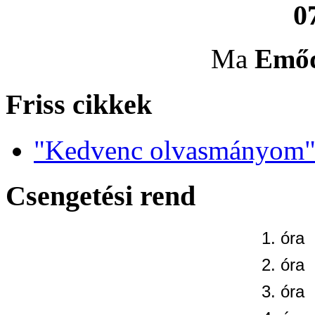
0
Ma
Emő
Friss cikkek
"Kedvenc olvasmányom" 
Csengetési rend
1. óra
2. óra
3. óra