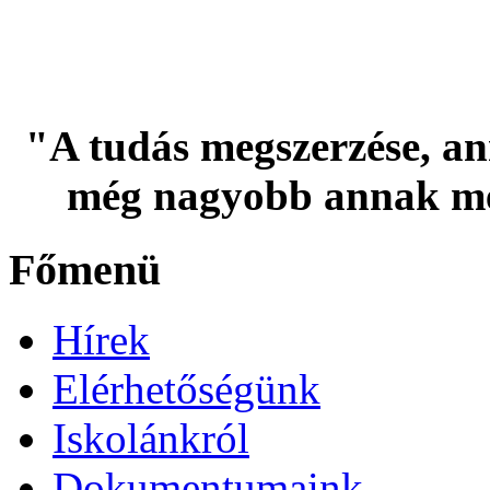
"A tudás megszerzése, an
még nagyobb annak me
Főmenü
Hírek
Elérhetőségünk
Iskolánkról
Dokumentumaink