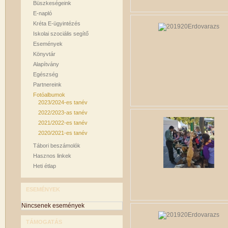
Büszkeségeink
E-napló
Kréta E-ügyintézés
Iskolai szociális segítő
Események
Könyvtár
Alapítvány
Egészség
Partnereink
Fotóalbumok
2023/2024-es tanév
2022/2023-as tanév
2021/2022-es tanév
2020/2021-es tanév
Tábori beszámolók
Hasznos linkek
Heti étlap
ESEMÉNYEK
Nincsenek események
TÁMOGATÁS