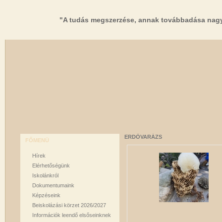
"A tudás megszerzése, annak továbbadása nagy
ERDŐVARÁZS
FŐMENÜ
Hírek
Elérhetőségünk
Iskolánkról
Dokumentumaink
Képzéseink
Beiskolázási körzet 2026/2027
Információk leendő elsőseinknek