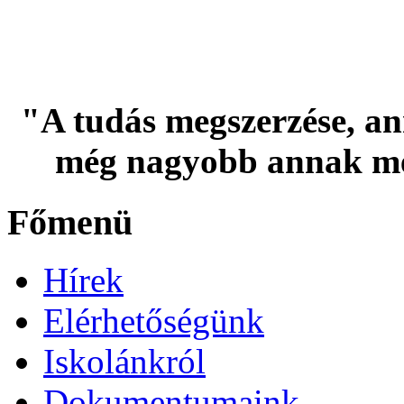
"A tudás megszerzése, an
még nagyobb annak me
Főmenü
Hírek
Elérhetőségünk
Iskolánkról
Dokumentumaink