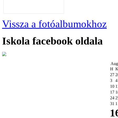
Vissza a fotóalbumokhoz
Iskola facebook oldala
Aug
H
27
2
3
4
10
1
17
1
24
2
31
1
1