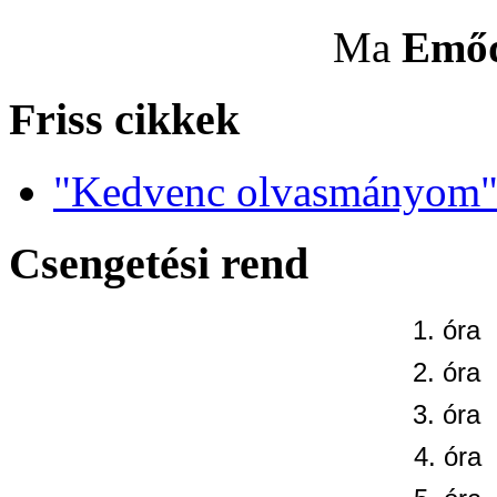
Ma
Emő
Friss cikkek
"Kedvenc olvasmányom" 
Csengetési rend
1. óra
2. óra
3. óra
4. óra