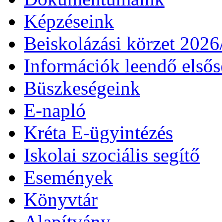
Képzéseink
Beiskolázási körzet 202
Információk leendő első
Büszkeségeink
E-napló
Kréta E-ügyintézés
Iskolai szociális segítő
Események
Könyvtár
Alapítvány