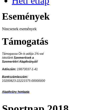
Heti étlap
Események
Nincsenek események
Támogatás
Támogassa Ön is adója 1%-val
iskolánk
Szemerések a
Szemeréért Alapítványát!
Adószám:
19673037-1-41
Bankszámlaszám:
10200823-22221575-00000000
Alapítvány honlapja
Sportnap 2018