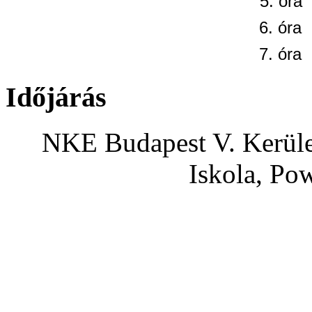
5. óra
6. óra
7. óra
Időjárás
NKE Budapest V. Kerület
Iskola, Po