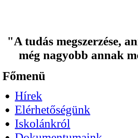
"A tudás megszerzése, an
még nagyobb annak me
Főmenü
Hírek
Elérhetőségünk
Iskolánkról
Dokumentumaink