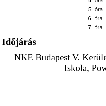
4. óra
5. óra
6. óra
7. óra
Időjárás
NKE Budapest V. Kerület
Iskola, Po