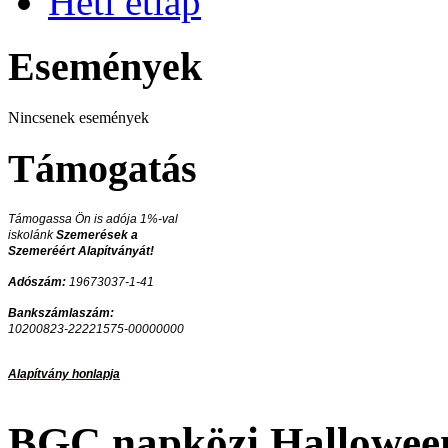
Heti étlap
Események
Nincsenek események
Támogatás
Támogassa Ön is adója 1%-val
iskolánk
Szemerések a
Szemeréért Alapítványát!
Adószám:
19673037-1-41
Bankszámlaszám:
10200823-22221575-00000000
Alapítvány honlapja
BGC napközi Hallowee