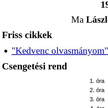
1
Ma
Lászl
Friss cikkek
"Kedvenc olvasmányom" 
Csengetési rend
1. óra
2. óra
3. óra