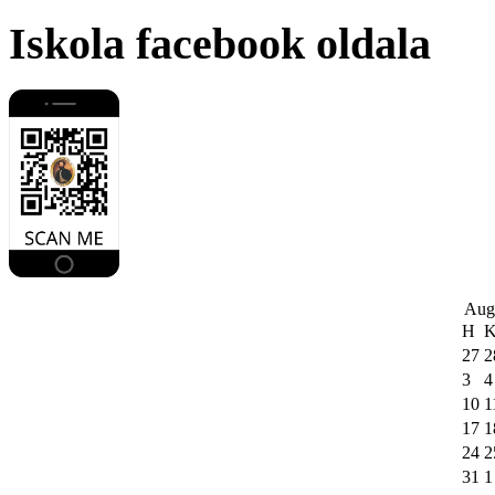
Iskola facebook oldala
Aug
H
27
2
3
4
10
1
17
1
24
2
31
1