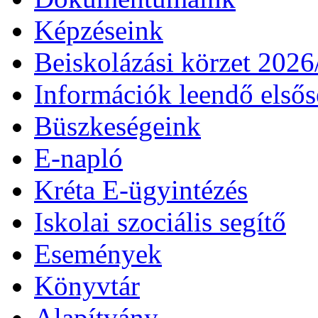
Képzéseink
Beiskolázási körzet 202
Információk leendő első
Büszkeségeink
E-napló
Kréta E-ügyintézés
Iskolai szociális segítő
Események
Könyvtár
Alapítvány