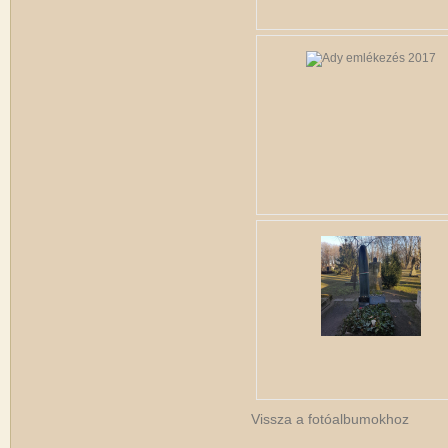
Vissza a fotóalbumokhoz