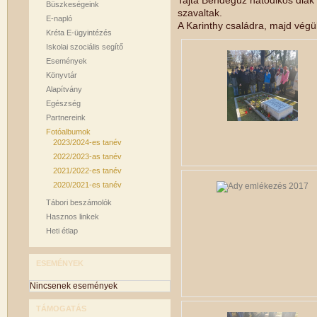
Tajta Bendegúz hatodikos diák
Büszkeségeink
szavaltak.
E-napló
A Karinthy családra, majd végü
Kréta E-ügyintézés
Iskolai szociális segítő
Események
Könyvtár
Alapítvány
Egészség
Partnereink
Fotóalbumok
2023/2024-es tanév
2022/2023-as tanév
2021/2022-es tanév
2020/2021-es tanév
Tábori beszámolók
Hasznos linkek
Heti étlap
ESEMÉNYEK
Nincsenek események
TÁMOGATÁS