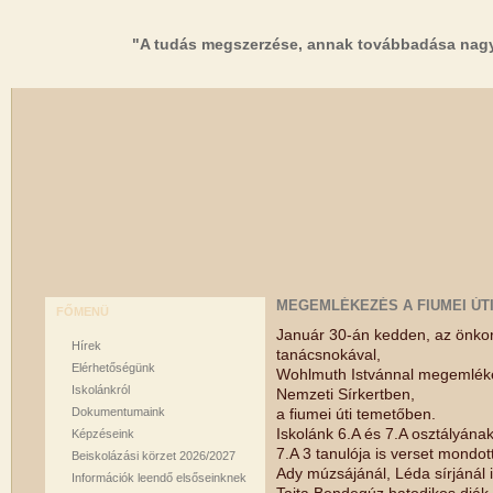
"A tudás megszerzése, annak továbbadása nagy
MEGEMLÉKEZÉS A FIUMEI ÚT
FŐMENÜ
Január 30-án kedden, az önkorm
Hírek
tanácsnokával,
Elérhetőségünk
Wohlmuth Istvánnal megemlékez
Iskolánkról
Nemzeti Sírkertben,
Dokumentumaink
a fiumei úti temetőben.
Iskolánk 6.A és 7.A osztályának
Képzéseink
7.A 3 tanulója is verset mondott
Beiskolázási körzet 2026/2027
Ady múzsájánál, Léda sírjánál 
Információk leendő elsőseinknek