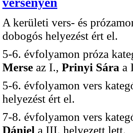
versenyen
A kerületi vers- és prózam
dobogós helyezést ért el.
5-6. évfolyamon próza kat
Merse
az I.,
Prinyi Sára
a I
5-6. évfolyamon vers kate
helyezést ért el.
7-8. évfolyamon vers kate
Dániel
a III. helyezett lett.