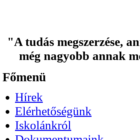
"A tudás megszerzése, an
még nagyobb annak me
Főmenü
Hírek
Elérhetőségünk
Iskolánkról
Dokumentumaink