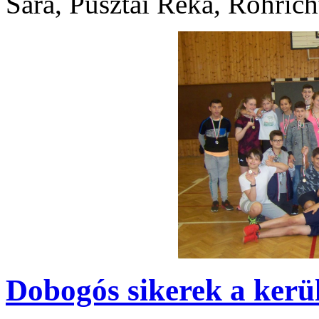
Sára,
Pusztai Réka,
Röhrich
Dobogós sikerek a kerü