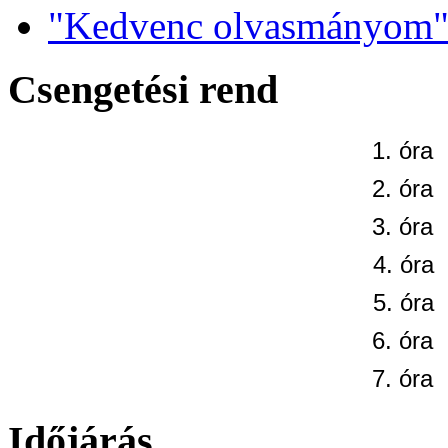
"Kedvenc olvasmányom" 
Csengetési rend
1. óra
2. óra
3. óra
4. óra
5. óra
6. óra
7. óra
Időjárás