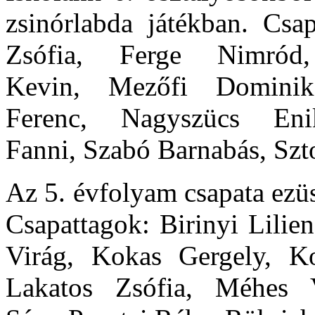
zsinórlabda játékban. Csa
Zsófia,
Ferge Nimró
Kevin,
Mezőfi Domin
Ferenc,
Nagyszücs E
Fanni,
Szabó Barnabás,
Szt
Az 5. évfolyam csapata ezüs
Csapattagok:
Birinyi Lilie
Virág,
Kokas Gergely,
Ko
Lakatos Zsófia,
Méhes 