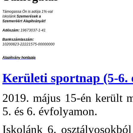
Támogassa Ön is adója 1%-val
iskolánk
Szemerések a
Szemeréért Alapítványát!
Adószám:
19673037-1-41
Bankszámlaszám:
10200823-22221575-00000000
Alapítvány honlapja
Kerületi sportnap (5-6.
2019. május 15-én került m
5. és 6. évfolyamon.
Iskolánk 6. osztályosokból