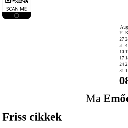
Aug
H
27
2
3
4
10
1
17
1
24
2
31
1
0
Ma
Emő
Friss cikkek