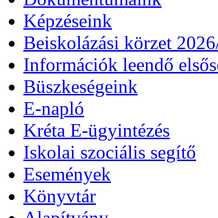
Képzéseink
Beiskolázási körzet 202
Információk leendő első
Büszkeségeink
E-napló
Kréta E-ügyintézés
Iskolai szociális segítő
Események
Könyvtár
Alapítvány