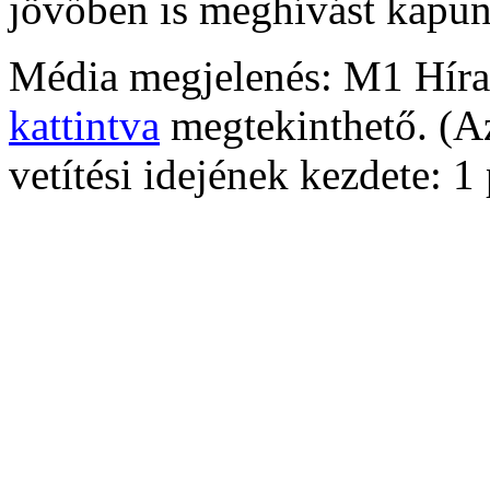
jövőben is meghívást kapu
Média megjelenés: M1 Hírad
kattintva
megtekinthető. (Az
vetítési idejének kezdete: 1