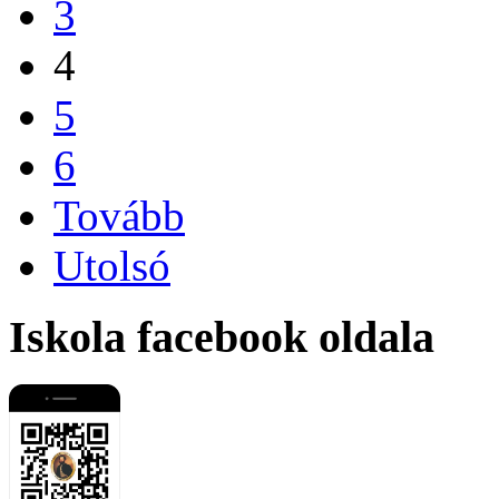
3
4
5
6
Tovább
Utolsó
Iskola facebook oldala