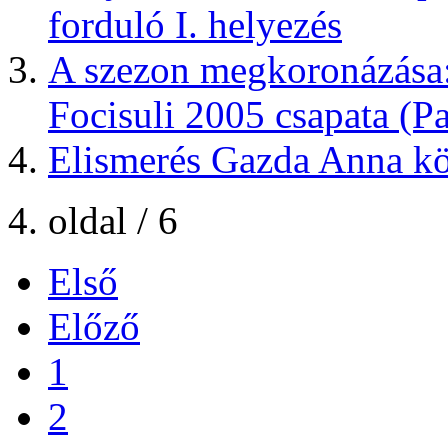
forduló I. helyezés
A szezon megkoronázása:
Focisuli 2005 csapata (P
Elismerés Gazda Anna k
4. oldal / 6
Első
Előző
1
2