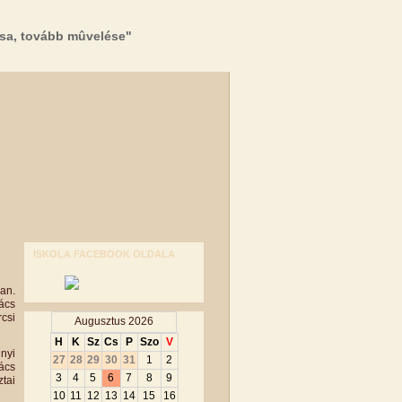
sa, tovább mûvelése"
ISKOLA FACEBOOK OLDALA
an.
ács
rcsi
Augusztus 2026
H
K
Sz
Cs
P
Szo
V
inyi
27
28
29
30
31
1
2
ács
3
4
5
6
7
8
9
tai
10
11
12
13
14
15
16