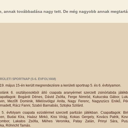
e, annak továbbadása nagy tett. De még nagyobb annak megtartá
RÜLETI SPORTNAP (5-6. ÉVFOLYAM)
19. május 15-én került megrendezésre a kerületi sportnap 5. és 6. évfolyamon.
kolánk 6. osztályosokból álló csapata aranyérmet szerzett zsinórlabda játékb
apattagok:
Bogárdi Dénes, Dávid Zsófia,
Ferge Nimród,
Kukucska Gábor,
Luk
vin,
Mezőfi Dominik,
Miklósvölgyi Anita, Nagy Ferenc,
Nagyszücs Enikő,
Pé
rnadett,
Rácz Fanni,
Szabó Barnabás,
Sztojka Szilárd.
 5. évfolyam csapata ezüstérmet szerzett partizán játékban. Csapattagok:
Bir
lien,
Budai Kíra,
Haász Mirkó,
Kiss Virág,
Kokas Gergely,
Kovács Patrik, Kov
sombor,
Lakatos Zsófia,
Méhes Veronika,
Patay Zalán,
Prinyi Sára,
Pusz
ka,
Röhricht Tamás.