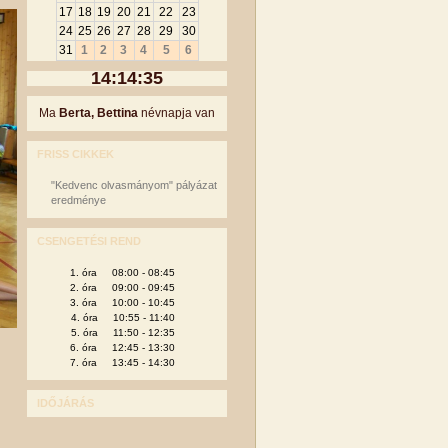
17
18
19
20
21
22
23
24
25
26
27
28
29
30
31
1
2
3
4
5
6
14:14:35
Ma
Berta, Bettina
névnapja van
FRISS CIKKEK
"Kedvenc olvasmányom" pályázat
eredménye
CSENGETÉSI REND
1. óra 08:00 - 08:45
2. óra 09:00 - 09:45
3. óra 10:00 - 10:45
4. óra 10:55 - 11:40
5. óra 11:50 - 12:35
6. óra 12:45 - 13:30
7. óra 13:45 - 14:30
IDŐJÁRÁS