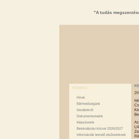
"A tudás megszerzés
KE
FŐMENÜ
20
Hírek
Is
Elérhetőségünk
Cs
Ke
Iskolánkról
Be
Dokumentumaink
Az
Képzéseink
Li
Beiskolázási körzet 2026/2027
Z
Információk leendő elsőseinknek
Ré