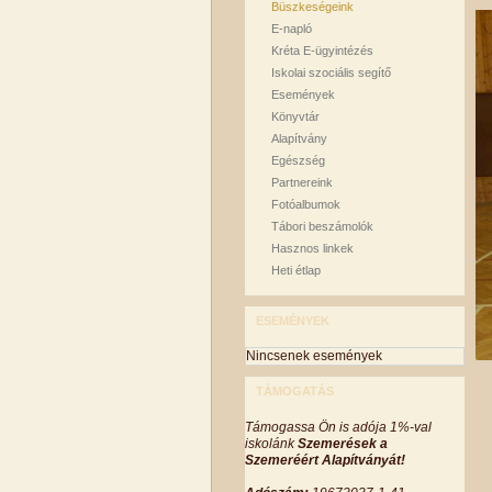
Büszkeségeink
E-napló
Kréta E-ügyintézés
Iskolai szociális segítő
Események
Könyvtár
Alapítvány
Egészség
Partnereink
Fotóalbumok
Tábori beszámolók
Hasznos linkek
Heti étlap
ESEMÉNYEK
Nincsenek események
TÁMOGATÁS
Támogassa Ön is adója 1%-val
iskolánk
Szemerések a
Szemeréért Alapítványát!