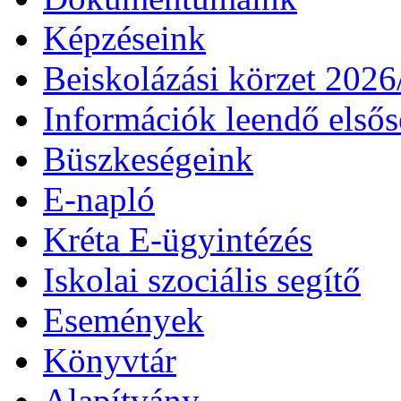
Képzéseink
Beiskolázási körzet 202
Információk leendő első
Büszkeségeink
E-napló
Kréta E-ügyintézés
Iskolai szociális segítő
Események
Könyvtár
Alapítvány