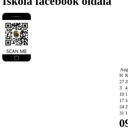
Iskola facebook oldala
Aug
H
27
2
3
4
10
1
17
1
24
2
31
1
0