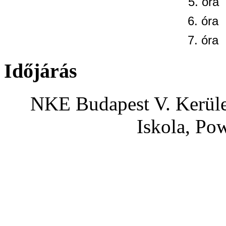
5. óra
6. óra
7. óra
Időjárás
NKE Budapest V. Kerület
Iskola, Po