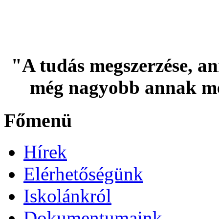
"A tudás megszerzése, an
még nagyobb annak me
Főmenü
Hírek
Elérhetőségünk
Iskolánkról
Dokumentumaink