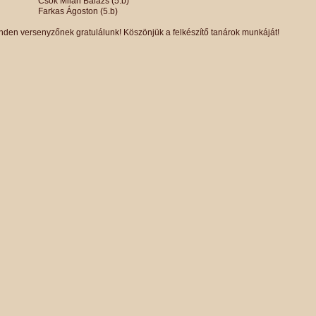
sók Milán Balázs (5.b)
arkas Ágoston (5.b)
nden versenyzőnek gratulálunk! Köszönjük a felkészítő tanárok munkáját!