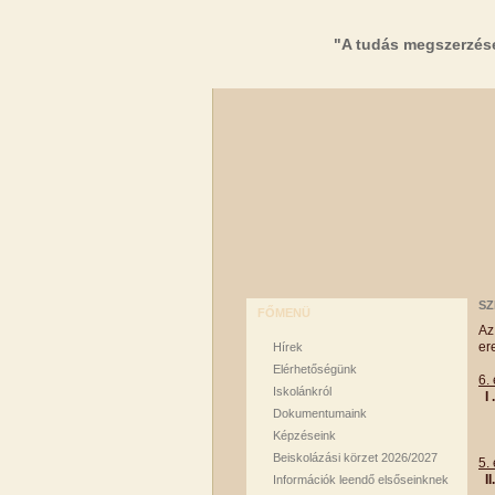
"A tudás megszerzés
SZ
FŐMENÜ
Az
er
Hírek
Elérhetőségünk
6.
Iskolánkról
I
M
Dokumentumaink
M
Képzéseink
Beiskolázási körzet 2026/2027
5.
I
Információk leendő elsőseinknek