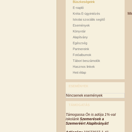
C
Büszkeségeink
F
E-napló
Mi
Kréta E-ügyintézés
Iskolai szociális segítő
Események
Könyvtár
Alapítvány
Egészség
Partnereink
Fotóalbumok
Tábori beszámolók
Hasznos linkek
Heti étlap
ESEMÉNYEK
Nincsenek események
TÁMOGATÁS
Támogassa Ön is adója 1%-val
iskolánk
Szemerések a
Szemeréért Alapítványát!