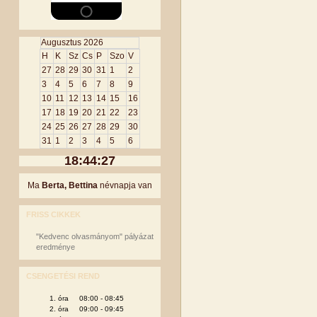
Augusztus 2026
H
K
Sz
Cs
P
Szo
V
27
28
29
30
31
1
2
3
4
5
6
7
8
9
10
11
12
13
14
15
16
17
18
19
20
21
22
23
24
25
26
27
28
29
30
31
1
2
3
4
5
6
18:44:27
Ma
Berta, Bettina
névnapja van
FRISS CIKKEK
"Kedvenc olvasmányom" pályázat
eredménye
CSENGETÉSI REND
1. óra 08:00 - 08:45
2. óra 09:00 - 09:45