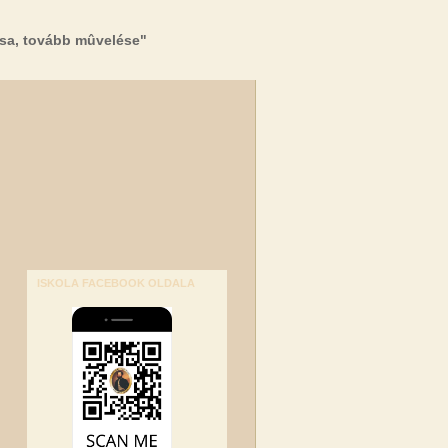
sa, tovább mûvelése"
ISKOLA FACEBOOK OLDALA