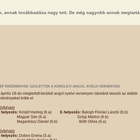
e, annak továbbadása nagy tett. De még nagyobb annak megtartá
ÉP EREDMÉNYEK SZÜLETTEK A KERÜLETI ANGOL NYELVI VERSENYEN
 április 18-án megtartott kerületi angol nyelvi versenyen iskolánk tanulói az alábbi
edményeket érték el.
 évfolyam
 . helyezés:
Kristóf Hedvig (6.a)
II. helyezés:
Balogh Flórián László (6.b)
agyar Sári (6.a) Szögi Márton (6.b)
agasházy Dániel (6.b) Bóth Olívia (6.a)
 évfolyam
I. helyezés:
Dobos Emma (5.a)