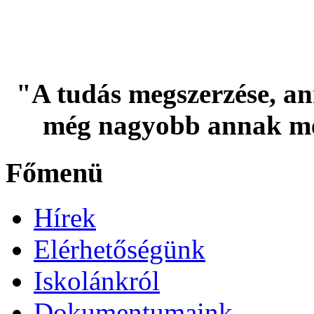
"A tudás megszerzése, an
még nagyobb annak me
Főmenü
Hírek
Elérhetőségünk
Iskolánkról
Dokumentumaink