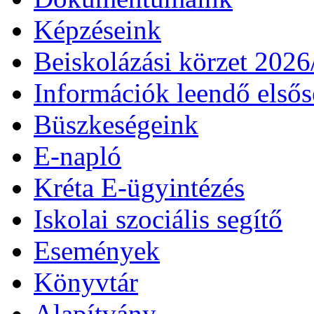
Képzéseink
Beiskolázási körzet 202
Információk leendő első
Büszkeségeink
E-napló
Kréta E-ügyintézés
Iskolai szociális segítő
Események
Könyvtár
Alapítvány