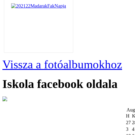
Vissza a fotóalbumokhoz
Iskola facebook oldala
Aug
H
27
2
3
4