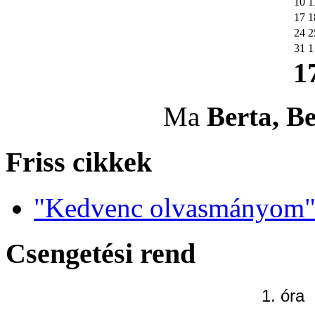
10
1
17
1
24
2
31
1
1
Ma
Berta, Be
Friss cikkek
"Kedvenc olvasmányom" 
Csengetési rend
1. óra