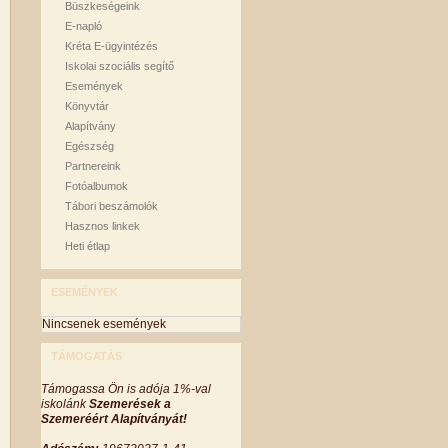
Büszkeségeink
E-napló
Kréta E-ügyintézés
Iskolai szociális segítő
Események
Könyvtár
Alapítvány
Egészség
Partnereink
Fotóalbumok
Tábori beszámolók
Hasznos linkek
Heti étlap
ESEMÉNYEK
Nincsenek események
TÁMOGATÁS
Támogassa Ön is adója 1%-val
iskolánk
Szemerések a
Szemeréért Alapítványát!