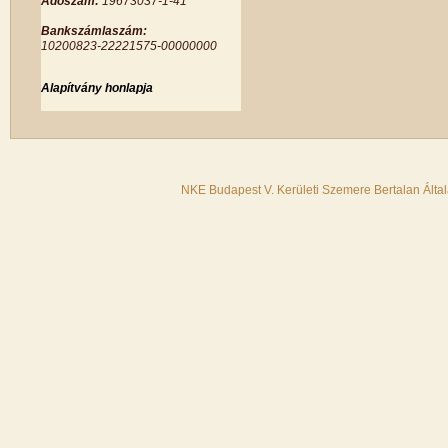
Adószám:
19673037-1-41
Bankszámlaszám:
10200823-22221575-00000000
Alapítvány honlapja
NKE Budapest V. Kerületi Szemere Bertalan Álta