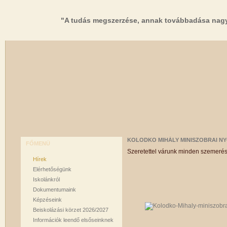
"A tudás megszerzése, annak továbbadása nagy
KOLODKO MIHÁLY MINISZOBRAI N
FŐMENÜ
Szeretettel várunk minden szemerés
Hírek
Elérhetőségünk
Iskolánkról
Dokumentumaink
Képzéseink
Beiskolázási körzet 2026/2027
Információk leendő elsőseinknek