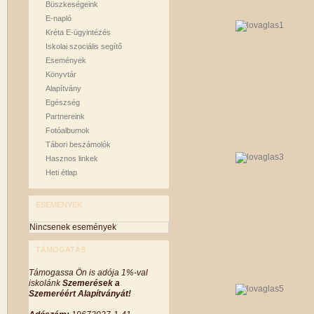
Büszkeségeink
E-napló
Kréta E-ügyintézés
Iskolai szociális segítő
Események
Könyvtár
Alapítvány
Egészség
Partnereink
Fotóalbumok
Tábori beszámolók
Hasznos linkek
Heti étlap
ESEMÉNYEK
Nincsenek események
TÁMOGATÁS
Támogassa Ön is adója 1%-val
iskolánk
Szemerések a
Szemeréért Alapítványát!