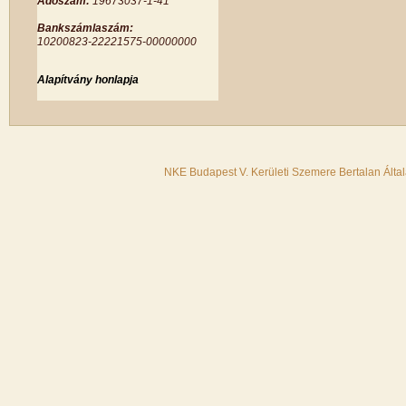
Adószám:
19673037-1-41
Bankszámlaszám:
10200823-22221575-00000000
Alapítvány honlapja
NKE Budapest V. Kerületi Szemere Bertalan Álta