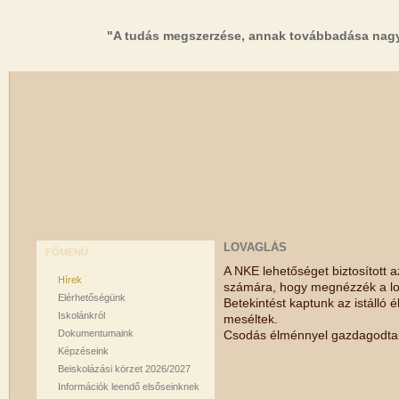
"A tudás megszerzése, annak továbbadása nagy
LOVAGLÁS
FŐMENÜ
A NKE lehetőséget biztosított 
Hírek
számára, hogy megnézzék a lova
Elérhetőségünk
Betekintést kaptunk az istálló é
Iskolánkról
meséltek.
Dokumentumaink
Csodás élménnyel gazdagodtak
Képzéseink
Beiskolázási körzet 2026/2027
Információk leendő elsőseinknek