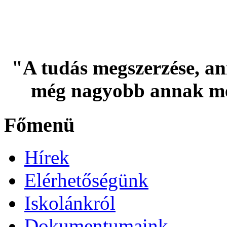
"A tudás megszerzése, an
még nagyobb annak me
Főmenü
Hírek
Elérhetőségünk
Iskolánkról
Dokumentumaink