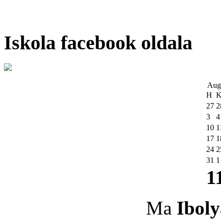
Iskola facebook oldala
Aug
H
27
2
3
4
10
1
17
1
24
2
31
1
1
Ma
Iboly