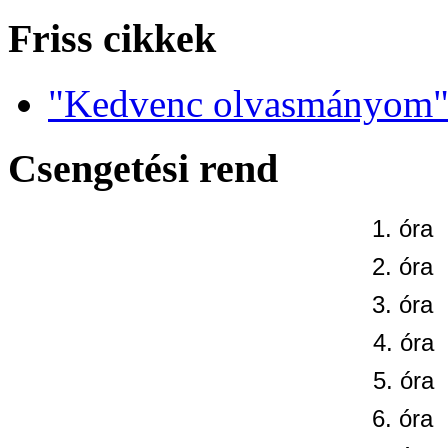
Friss cikkek
"Kedvenc olvasmányom" 
Csengetési rend
1. óra
2. óra
3. óra
4. óra
5. óra
6. óra