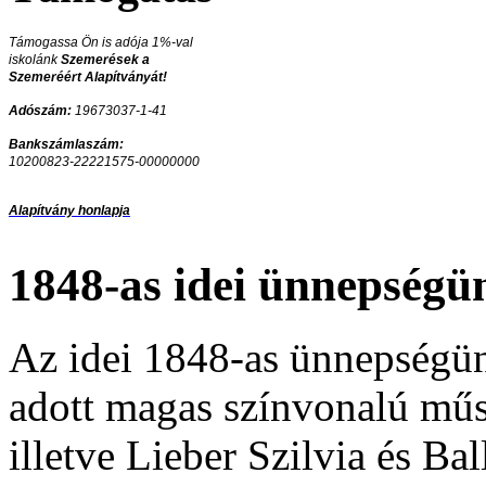
Támogassa Ön is adója 1%-val
iskolánk
Szemerések a
Szemeréért Alapítványát!
Adószám:
19673037-1-41
Bankszámlaszám:
10200823-22221575-00000000
Alapítvány honlapja
1848-as idei ünnepségü
Az idei 1848-as ünnepségünk
adott magas színvonalú mű
illetve Lieber Szilvia és B