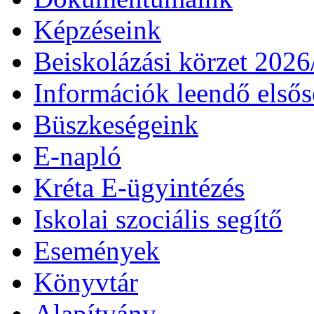
Képzéseink
Beiskolázási körzet 202
Információk leendő első
Büszkeségeink
E-napló
Kréta E-ügyintézés
Iskolai szociális segítő
Események
Könyvtár
Alapítvány