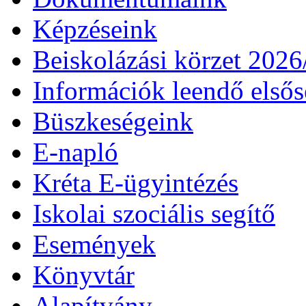
Képzéseink
Beiskolázási körzet 202
Információk leendő első
Büszkeségeink
E-napló
Kréta E-ügyintézés
Iskolai szociális segítő
Események
Könyvtár
Alapítvány