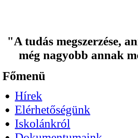
"A tudás megszerzése, an
még nagyobb annak me
Főmenü
Hírek
Elérhetőségünk
Iskolánkról
Dokumentumaink