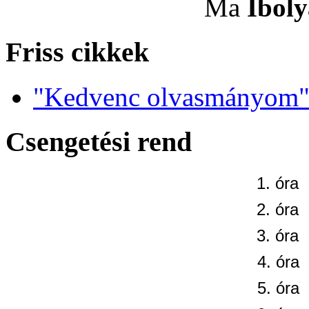
Ma
Iboly
Friss cikkek
"Kedvenc olvasmányom" 
Csengetési rend
1. óra
2. óra
3. óra
4. óra
5. óra