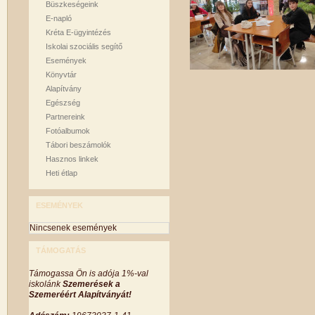
Büszkeségeink
E-napló
Kréta E-ügyintézés
Iskolai szociális segítő
Események
Könyvtár
Alapítvány
Egészség
Partnereink
Fotóalbumok
Tábori beszámolók
Hasznos linkek
Heti étlap
ESEMÉNYEK
Nincsenek események
TÁMOGATÁS
Támogassa Ön is adója 1%-val
iskolánk
Szemerések a
Szemeréért Alapítványát!