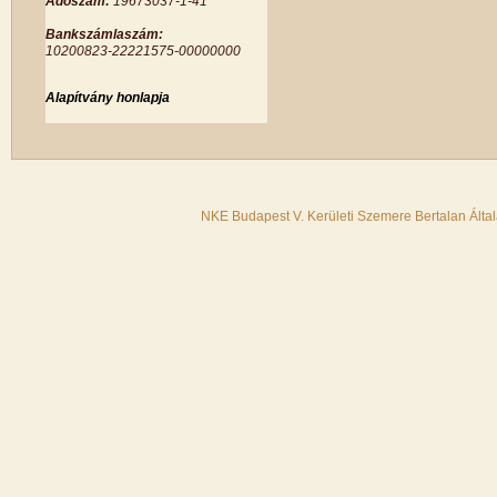
Adószám:
19673037-1-41
Bankszámlaszám:
10200823-22221575-00000000
Alapítvány honlapja
NKE Budapest V. Kerületi Szemere Bertalan Álta