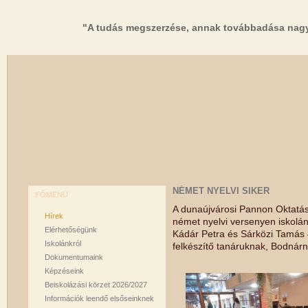
"A tudás megszerzése, annak továbbadása nagy
NÉMET NYELVI SIKER
FŐMENÜ
A dunaújvárosi Pannon Oktatás
Hírek
német nyelvi versenyen iskolán
Elérhetőségünk
Kádár Petra és Sárközi Tamás 4
Iskolánkról
felkészítő tanáruknak, Bodnár
Dokumentumaink
Képzéseink
Beiskolázási körzet 2026/2027
Információk leendő elsőseinknek