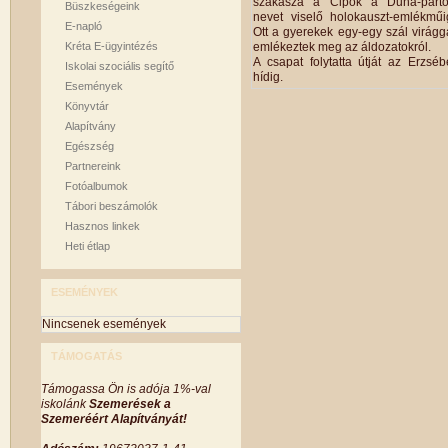
szakasza a Cipők a Duna-part
Büszkeségeink
nevet viselő holokauszt-emlékműi
E-napló
Ott a gyerekek egy-egy szál virágg
Kréta E-ügyintézés
emlékeztek meg az áldozatokról.
A csapat folytatta útját az Erzséb
Iskolai szociális segítő
hídig.
Események
Könyvtár
Alapítvány
Egészség
Partnereink
Fotóalbumok
Tábori beszámolók
Hasznos linkek
Heti étlap
ESEMÉNYEK
Nincsenek események
TÁMOGATÁS
Támogassa Ön is adója 1%-val
iskolánk
Szemerések a
Szemeréért Alapítványát!