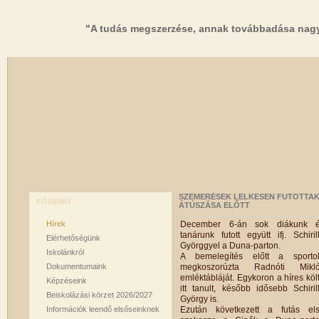
"A tudás megszerzése, annak továbbadása nagy
SZEMERÉSEK LELKESEN FUTOTTAK 
FŐMENÜ
ÁTÚSZÁSA ELŐTT
Hírek
December 6-án sok diákunk 
tanárunk futott együtt ifj. Schiril
Elérhetőségünk
Györggyel a Duna-parton.
Iskolánkról
A bemelegítés előtt a sporto
Dokumentumaink
megkoszorúzta Radnóti Mikl
emléktábláját. Egykoron a híres köl
Képzéseink
itt tanult, később idősebb Schiril
Beiskolázási körzet 2026/2027
György is.
Információk leendő elsőseinknek
Ezután következett a futás el