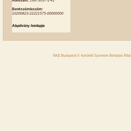
Adószám:
19673037-1-41
Bankszámlaszám:
10200823-22221575-00000000
Alapítvány honlapja
NKE Budapest V. Kerületi Szemere Bertalan Álta