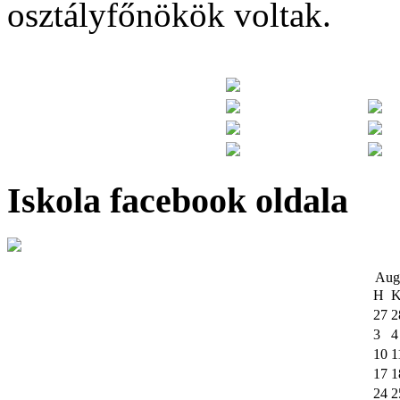
osztályfőnökök voltak.
Iskola facebook oldala
Aug
H
27
2
3
4
10
1
17
1
24
2