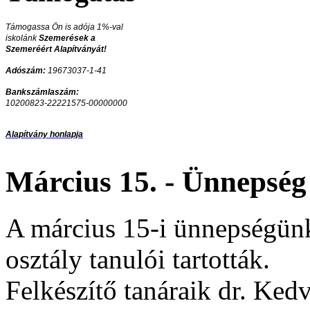
Támogassa Ön is adója 1%-val
iskolánk
Szemerések a
Szemeréért Alapítványát!
Adószám:
19673037-1-41
Bankszámlaszám:
10200823-22221575-00000000
Alapítvány honlapja
Március 15. - Ünnepség
A március 15-i ünnepségünk
osztály tanulói tartották.
Felkészítő tanáraik dr. Ke