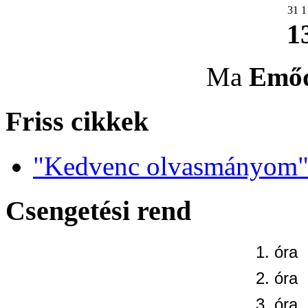
31
1
1
Ma
Emő
Friss cikkek
"Kedvenc olvasmányom" 
Csengetési rend
1. óra
2. óra
3. óra