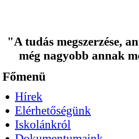
"A tudás megszerzése, an
még nagyobb annak me
Főmenü
Hírek
Elérhetőségünk
Iskolánkról
Dokumentumaink