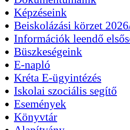
Képzéseink
Beiskolázási körzet 202
Információk leendő első
Büszkeségeink
E-napló
Kréta E-ügyintézés
Iskolai szociális segítő
Események
Könyvtár
Alapítvány