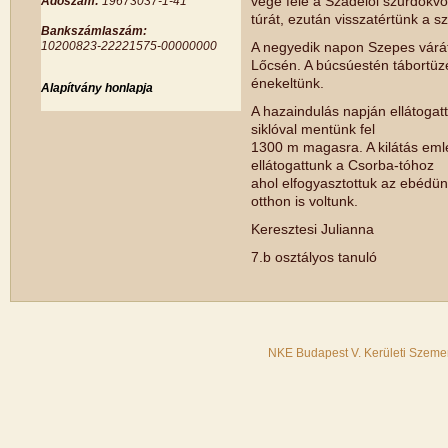
vége felé a Szádelői szurdokvö
Adószám:
19673037-1-41
túrát, ezután visszatértünk a sz
Bankszámlaszám:
10200823-22221575-00000000
A negyedik napon Szepes várát 
Lőcsén. A búcsúestén tábortüze
énekeltünk.
Alapítvány honlapja
A hazaindulás napján ellátogat
siklóval mentünk fel
1300 m magasra. A kilátás eml
ellátogattunk a Csorba-tóhoz
ahol elfogyasztottuk az ebédün
otthon is voltunk.
Keresztesi Julianna
7.b osztályos tanuló
NKE Budapest V. Kerületi Szemer