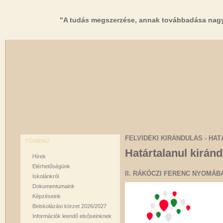
"A tudás megszerzése, annak továbbadása nagy
FELVIDÉKI KIRÁNDULÁS - HAT
FŐMENÜ
Határtalanul kiránd
Hírek
Elérhetőségünk
II. RÁKÓCZI FERENC NYOMÁB
Iskolánkról
Dokumentumaink
Képzéseink
Beiskolázási körzet 2026/2027
Információk leendő elsőseinknek