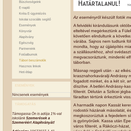
Büszkeségeink
E-napló
Kréta E-ügyintézés
Az eseményről készült fotók me
Iskolai szociális segítő
A felvidéki kirándulásunk októb
Események
elteltével megérkeztünk a Fülek
Könyvtár
követően elindultunk a követke
Alapítvány
várába. Sajnos nem tudtunk föl
Egészség
mondta, hogy az újjáépítés mia
Partnereink
a szállásunkhoz, ahol svédasz
Fotóalbumok
megvacsoráztunk, mindenki elfo
Tábori beszámolók
táborban.
Hasznos linkek
Másnap reggeli után - az elkész
Heti étlap
krasznahorkaváralji Andrássy
fogadott minket, és a két sír,
ESEMÉNYEK
díszítve. A betléri Andrássy-k
főterét. Délután a Szilicei jég
Nincsenek események
fáradtan tértünk érkeztünk viss
TÁMOGATÁS
A harmadik napon Kassát keres
rodostói házának másolatát, é
Támogassa Ön is adója 1%-val
megkoszorúztuk a fejedelem sí
iskolánk
Szemerések a
is gyönyörűek. Kassa után Epe
Szemeréért Alapítványát!
város főterét, a Rákóczi-házat