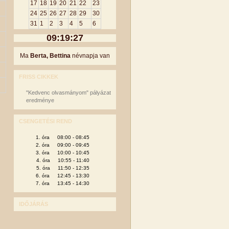
17
18
19
20
21
22
23
24
25
26
27
28
29
30
31
1
2
3
4
5
6
09:19:27
Ma
Berta, Bettina
névnapja van
FRISS CIKKEK
"Kedvenc olvasmányom" pályázat
eredménye
CSENGETÉSI REND
1. óra 08:00 - 08:45
2. óra 09:00 - 09:45
3. óra 10:00 - 10:45
4. óra 10:55 - 11:40
5. óra 11:50 - 12:35
6. óra 12:45 - 13:30
7. óra 13:45 - 14:30
IDŐJÁRÁS