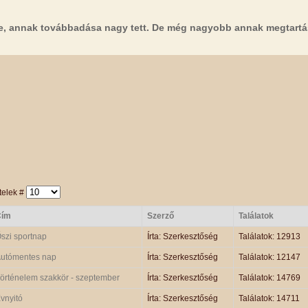
e, annak továbbadása nagy tett. De még nagyobb annak megtartá
telek #
Cím
Szerző
Találatok
szi sportnap
Írta: Szerkesztőség
Találatok: 12913
utómentes nap
Írta: Szerkesztőség
Találatok: 12147
örténelem szakkör - szeptember
Írta: Szerkesztőség
Találatok: 14769
vnyitó
Írta: Szerkesztőség
Találatok: 14711