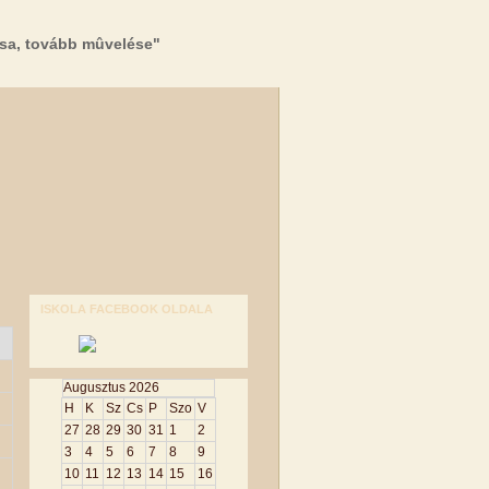
sa, tovább mûvelése"
ISKOLA FACEBOOK OLDALA
Augusztus 2026
H
K
Sz
Cs
P
Szo
V
27
28
29
30
31
1
2
3
4
5
6
7
8
9
10
11
12
13
14
15
16