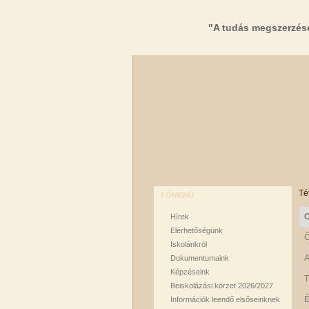
"A tudás megszerzés
Té
FŐMENÜ
Hírek
Elérhetőségünk
Ő
Iskolánkról
A
Dokumentumaink
Képzéseink
T
Beiskolázási körzet 2026/2027
É
Információk leendő elsőseinknek