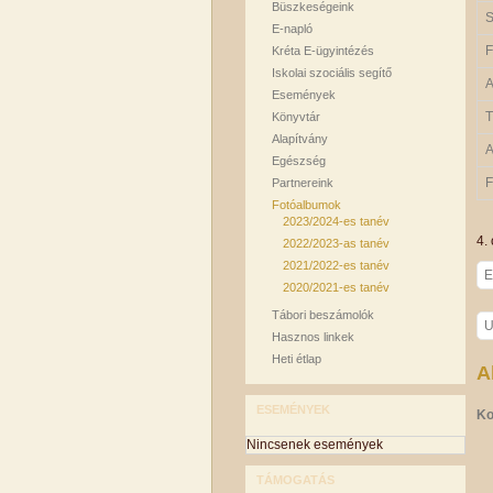
Büszkeségeink
S
E-napló
F
Kréta E-ügyintézés
Iskolai szociális segítő
A
Események
T
Könyvtár
Alapítvány
A
Egészség
F
Partnereink
Fotóalbumok
2023/2024-es tanév
4. 
2022/2023-as tanév
2021/2022-es tanév
E
2020/2021-es tanév
Tábori beszámolók
U
Hasznos linkek
Heti étlap
A
ESEMÉNYEK
Ko
Nincsenek események
TÁMOGATÁS