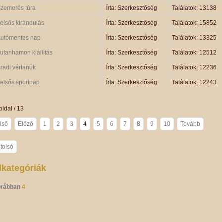
zemerés túra
Írta: Szerkesztőség
Találatok: 13138
elsős kirándulás
Írta: Szerkesztőség
Találatok: 15852
utómentes nap
Írta: Szerkesztőség
Találatok: 13325
utanhamon kiállítás
Írta: Szerkesztőség
Találatok: 12512
radi vértanúk
Írta: Szerkesztőség
Találatok: 12236
elsős sportnap
Írta: Szerkesztőség
Találatok: 12243
oldal / 13
lső
Előző
1
2
3
4
5
6
7
8
9
10
Tovább
tolsó
lkategóriák
rábban
4