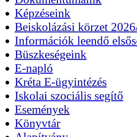
Képzéseink
Beiskolázási körzet 202
Információk leendő első
Büszkeségeink
E-napló
Kréta E-ügyintézés
Iskolai szociális segítő
Események
Könyvtár
Alapítvány