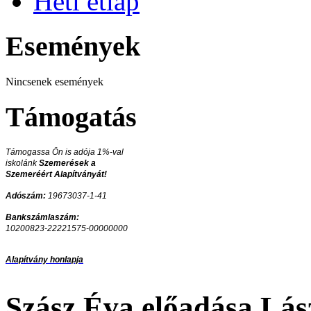
Heti étlap
Események
Nincsenek események
Támogatás
Támogassa Ön is adója 1%-val
iskolánk
Szemerések a
Szemeréért Alapítványát!
Adószám:
19673037-1-41
Bankszámlaszám:
10200823-22221575-00000000
Alapítvány honlapja
Szász Éva előadása Lász