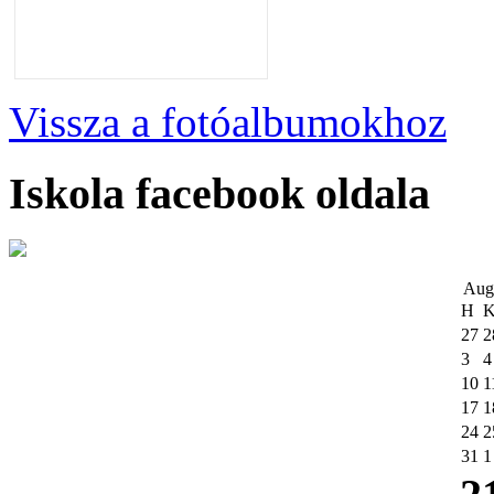
Vissza a fotóalbumokhoz
Iskola facebook oldala
Aug
H
27
2
3
4
10
1
17
1
24
2
31
1