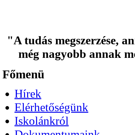
"A tudás megszerzése, an
még nagyobb annak me
Főmenü
Hírek
Elérhetőségünk
Iskolánkról
Dokumentumaink