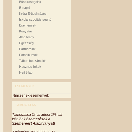
Büszkeségeink
E-napló
Kréta E-ügyintézés
Iskolai szociális segítő
Események
Könyvtár
Alapítvány
Egészség
Partnereink
Fotóalbumok
Tábori beszámolók
Hasznos linkek
Heti étlap
ESEMÉNYEK
Nincsenek események
TÁMOGATÁS
Támogassa Ön is adója 1%-val
iskolánk
Szemerések a
Szemeréért Alapítványát!