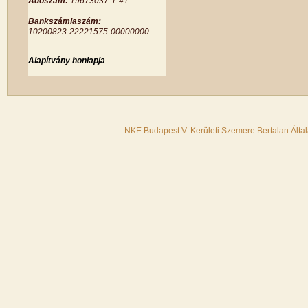
Adószám:
19673037-1-41
Bankszámlaszám:
10200823-22221575-00000000
Alapítvány honlapja
NKE Budapest V. Kerületi Szemere Bertalan Álta