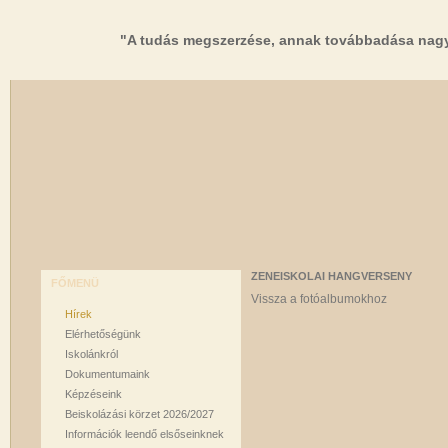
"A tudás megszerzése, annak továbbadása nagy
ZENEISKOLAI HANGVERSENY
FŐMENÜ
Vissza a fotóalbumokhoz
Hírek
Elérhetőségünk
Iskolánkról
Dokumentumaink
Képzéseink
Beiskolázási körzet 2026/2027
Információk leendő elsőseinknek