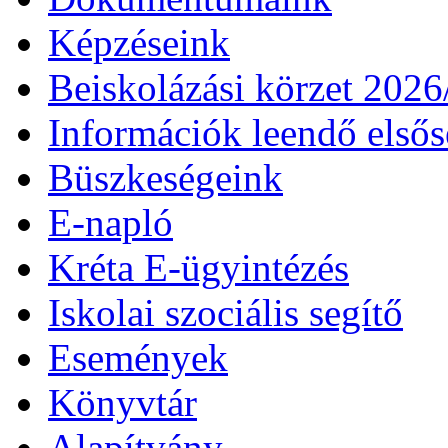
Képzéseink
Beiskolázási körzet 202
Információk leendő első
Büszkeségeink
E-napló
Kréta E-ügyintézés
Iskolai szociális segítő
Események
Könyvtár
Alapítvány