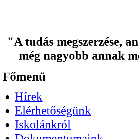
"A tudás megszerzése, an
még nagyobb annak me
Főmenü
Hírek
Elérhetőségünk
Iskolánkról
Dokumentumaink