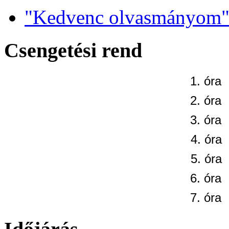
"Kedvenc olvasmányom" 
Csengetési rend
1. óra
2. óra
3. óra
4. óra
5. óra
6. óra
7. óra