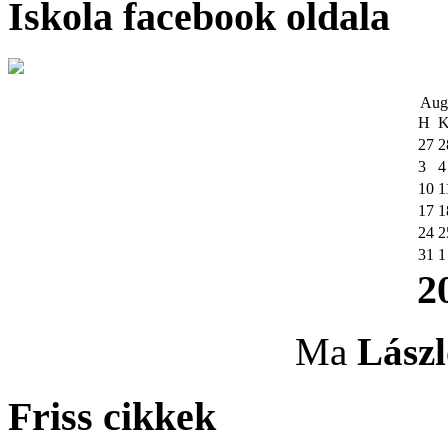
Iskola facebook oldala
Aug
H
27
2
3
4
10
1
17
1
24
2
31
1
2
Ma
Lászl
Friss cikkek