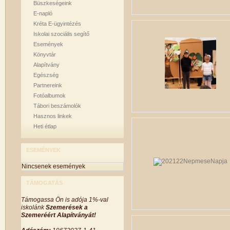
Büszkeségeink
E-napló
Kréta E-ügyintézés
Iskolai szociális segítő
Események
Könyvtár
Alapítvány
Egészség
Partnereink
Fotóalbumok
Tábori beszámolók
Hasznos linkek
Heti étlap
ESEMÉNYEK
Nincsenek események
TÁMOGATÁS
Támogassa Ön is adója 1%-val
iskolánk
Szemerések a
Szemeréért Alapítványát!