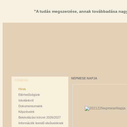
"A tudás megszerzése, annak továbbadása nagy
NÉPMESE NAPJA
FŐMENÜ
Hírek
Elérhetőségünk
Iskolánkról
Dokumentumaink
Képzéseink
Beiskolázási körzet 2026/2027
Információk leendő elsőseinknek