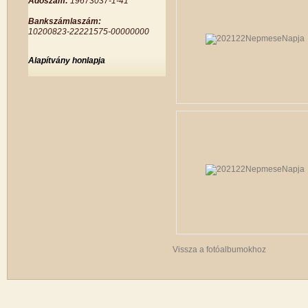
Adószám:
19673037-1-41
Bankszámlaszám:
10200823-22221575-00000000
Alapítvány honlapja
Vissza a fotóalbumokhoz