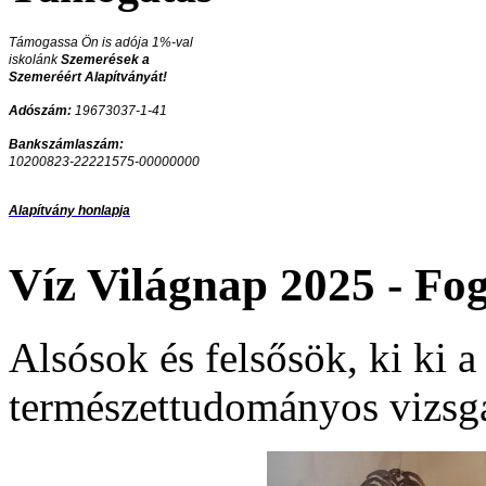
Támogassa Ön is adója 1%-val
iskolánk
Szemerések a
Szemeréért Alapítványát!
Adószám:
19673037-1-41
Bankszámlaszám:
10200823-22221575-00000000
Alapítvány honlapja
Víz Világnap 2025 - Fo
Alsósok és felsősök, ki ki a
természettudományos vizsgá