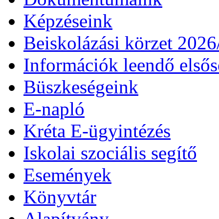
Képzéseink
Beiskolázási körzet 202
Információk leendő első
Büszkeségeink
E-napló
Kréta E-ügyintézés
Iskolai szociális segítő
Események
Könyvtár
Alapítvány