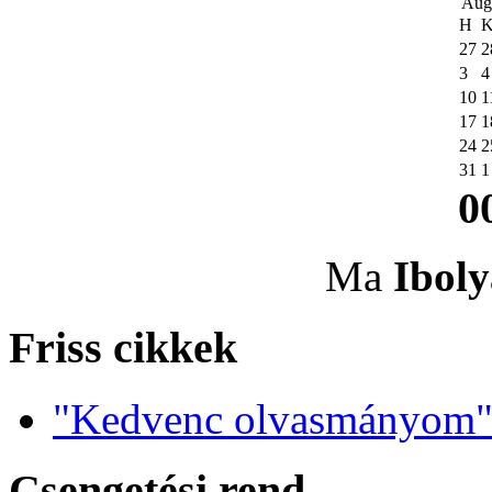
Aug
H
27
2
3
4
10
1
17
1
24
2
31
1
0
Ma
Iboly
Friss cikkek
"Kedvenc olvasmányom" 
Csengetési rend