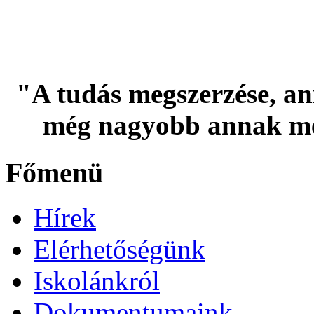
"A tudás megszerzése, an
még nagyobb annak me
Főmenü
Hírek
Elérhetőségünk
Iskolánkról
Dokumentumaink