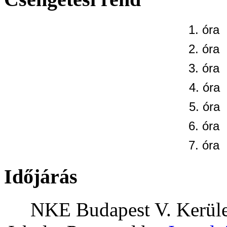
1. óra
2. óra
3. óra
4. óra
5. óra
6. óra
7. óra
Időjárás
NKE Budapest V. Kerület