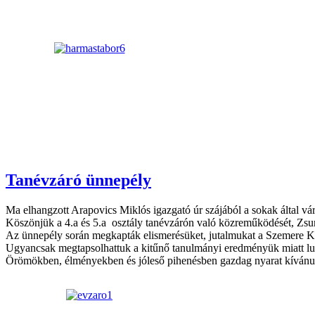
Tanévzáró ünnepély
Ma elhangzott Arapovics Miklós igazgató úr szájából a sokak által vá
Köszönjük a 4.a és 5.a osztály tanévzárón való közreműködését, Zsurk
Az ünnepély során megkapták elismerésüket, jutalmukat a Szemere Kupa
Ugyancsak megtapsolhattuk a kitűnő tanulmányi eredményük miatt lufi
Örömökben, élményekben és jóleső pihenésben gazdag nyarat kívánu