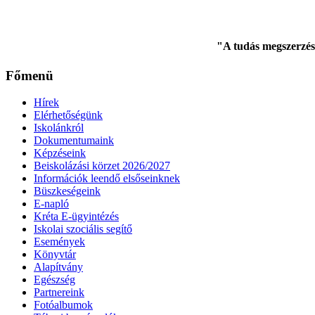
"A tudás megszerzés
Főmenü
Hírek
Elérhetőségünk
Iskolánkról
Dokumentumaink
Képzéseink
Beiskolázási körzet 2026/2027
Információk leendő elsőseinknek
Büszkeségeink
E-napló
Kréta E-ügyintézés
Iskolai szociális segítő
Események
Könyvtár
Alapítvány
Egészség
Partnereink
Fotóalbumok