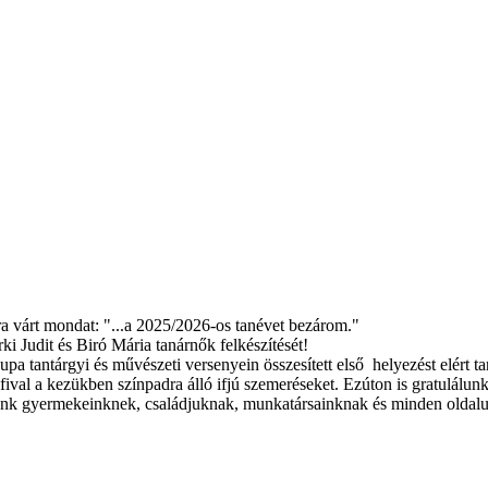
ra várt mondat: "...a 2025/2026-os tanévet bezárom."
i Judit és Biró Mária tanárnők felkészítését!
 tantárgyi és művészeti versenyein összesített első helyezést elért ta
val a kezükben színpadra álló ifjú szemeréseket. Ezúton is gratulálu
nk gyermekeinknek, családjuknak, munkatársainknak és minden oldalu