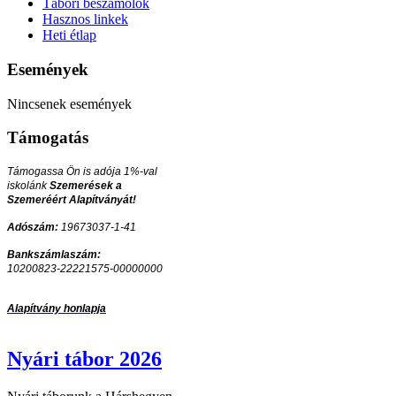
Tábori beszámolók
Hasznos linkek
Heti étlap
Események
Nincsenek események
Támogatás
Támogassa Ön is adója 1%-val
iskolánk
Szemerések a
Szemeréért Alapítványát!
Adószám:
19673037-1-41
Bankszámlaszám:
10200823-22221575-00000000
Alapítvány honlapja
Nyári tábor 2026