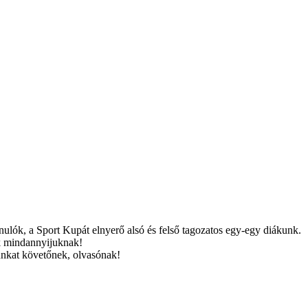
nulók, a Sport Kupát elnyerő alsó és felső tagozatos egy-egy diákunk.
nk mindannyijuknak!
nkat követőnek, olvasónak!