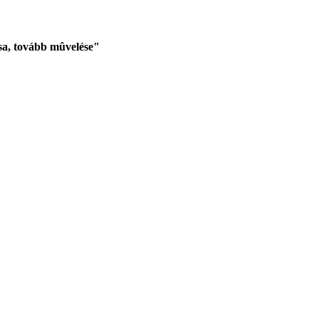
sa, tovább mûvelése"